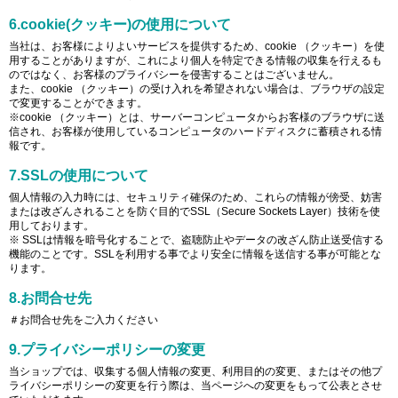
6.cookie(クッキー)の使用について
当社は、お客様によりよいサービスを提供するため、cookie （クッキー）を使
用することがありますが、これにより個人を特定できる情報の収集を行えるも
のではなく、お客様のプライバシーを侵害することはございません。
また、cookie （クッキー）の受け入れを希望されない場合は、ブラウザの設定
で変更することができます。
※cookie （クッキー）とは、サーバーコンピュータからお客様のブラウザに送
信され、お客様が使用しているコンピュータのハードディスクに蓄積される情
報です。
7.SSLの使用について
個人情報の入力時には、セキュリティ確保のため、これらの情報が傍受、妨害
または改ざんされることを防ぐ目的でSSL（Secure Sockets Layer）技術を使
用しております。
※ SSLは情報を暗号化することで、盗聴防止やデータの改ざん防止送受信する
機能のことです。SSLを利用する事でより安全に情報を送信する事が可能とな
ります。
8.お問合せ先
＃お問合せ先をご入力ください
9.プライバシーポリシーの変更
当ショップでは、収集する個人情報の変更、利用目的の変更、またはその他プ
ライバシーポリシーの変更を行う際は、当ページへの変更をもって公表とさせ