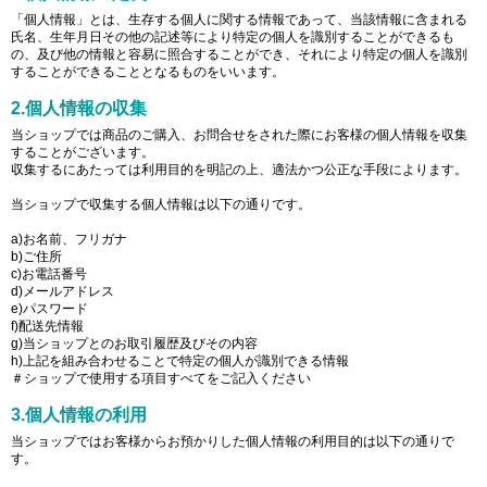
「個人情報」とは、生存する個人に関する情報であって、当該情報に含まれる
氏名、生年月日その他の記述等により特定の個人を識別することができるも
の、及び他の情報と容易に照合することができ、それにより特定の個人を識別
することができることとなるものをいいます。
2.個人情報の収集
当ショップでは商品のご購入、お問合せをされた際にお客様の個人情報を収集
することがございます。
収集するにあたっては利用目的を明記の上、適法かつ公正な手段によります。
当ショップで収集する個人情報は以下の通りです。
a)お名前、フリガナ
b)ご住所
c)お電話番号
d)メールアドレス
e)パスワード
f)配送先情報
g)当ショップとのお取引履歴及びその内容
h)上記を組み合わせることで特定の個人が識別できる情報
＃ショップで使用する項目すべてをご記入ください
3.個人情報の利用
当ショップではお客様からお預かりした個人情報の利用目的は以下の通りで
す。