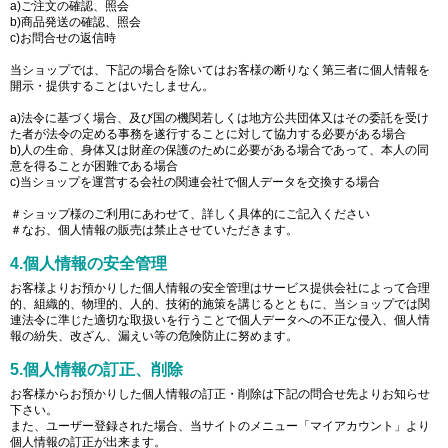
a)ご注文の確認、照会
b)商品発送の確認、照会
c)お問合せの返信時
当ショップでは、下記の場合を除いてはお客様の断りなく第三者に個人情報を
開示・提供することはいたしません。
a)法令に基づく場合、及び国の機関若しくは地方公共団体又はその委託を受け
た者が法令の定める事務を遂行することに対して協力する必要がある場合
b)人の生命、身体又は財産の保護のために必要がある場合であって、本人の同
意を得ることが困難である場合
c)当ショップを運営する会社の関連会社で個人データを交換する場合
＃ショップ様のご利用にあわせて、詳しく具体的にご記入ください
＃なお、個人情報の販売は禁止させていただきます。
4.個人情報の安全管理
お客様よりお預かりした個人情報の安全管理はサービス提供会社によって合理
的、組織的、物理的、人的、技術的施策を講じるとともに、当ショップでは関
連法令に準じた適切な取扱いを行うことで個人データへの不正な侵入、個人情
報の紛失、改ざん、漏えい等の危険防止に努めます。
5.個人情報の訂正、削除
お客様からお預かりした個人情報の訂正・削除は下記の問合せ先よりお知らせ
下さい。
また、ユーザー登録された場合、当サイトのメニュー「マイアカウント」より
個人情報の訂正が出来ます。