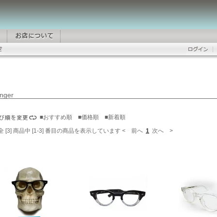
anger
■おすすめ順
■価格順
■新着順
全 [3] 商品中 [1-3] 番目の商品を表示しています
< 前へ
1
次へ >