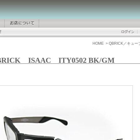
HOME
>
QBRICK／キュ
RICK ISAAC ITY0502 BK/GM