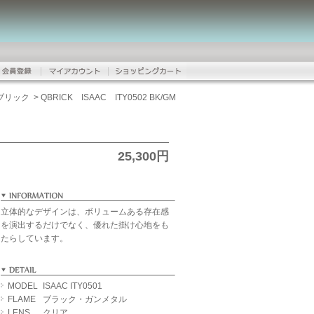
ーブリック
>
QBRICK ISAAC ITY0502 BK/GM
25,300円
立体的なデザインは、ボリュームある存在感
を演出するだけでなく、優れた掛け心地をも
たらしています。
MODEL
ISAAC ITY0501
FLAME
ブラック・ガンメタル
LENS
クリア